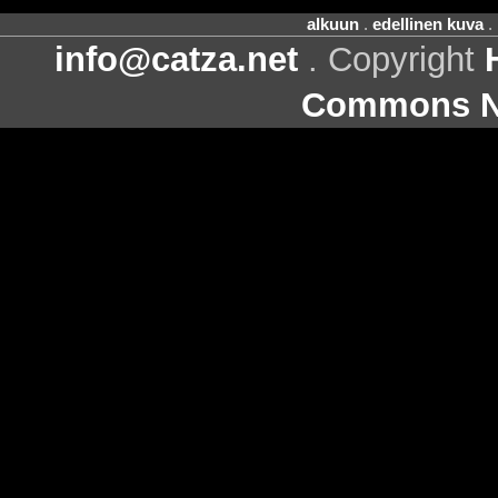
alkuun
.
edellinen kuva
.
info@catza.net
. Copyright
Commons Ni