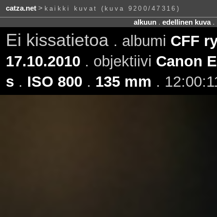
catza.net
>
kaikki kuvat (kuva 9200/47316)
alkuun
.
edellinen kuva
.
Ei kissatietoa
. albumi
CFF ry
17.10.2010
. objektiivi
Canon E
s
.
ISO 800
.
135 mm
. 12:00:1