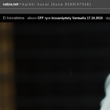
catza.net
>
kaikki kuvat (kuva 9199/47316)
Ei kissatietoa
. albumi
CFF ry:n kissanäyttely Vantaalla 17.10.2010
. obj