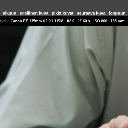
alkuun
.
edellinen kuva
.
pikkukuvat
.
seuraava kuva
.
loppuun
ektiivi
Canon EF 135mm f/2.0 L USM
.
f/2.0
.
1/160 s
.
ISO 800
.
135 mm
. 