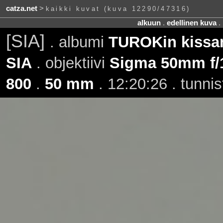
catza.net
>
kaikki kuvat (kuva 12290/47316)
alkuun
.
edellinen kuva
.
[SIA]
. albumi
TUROKin kissan
SIA
. objektiivi
Sigma 50mm f/
800
.
50 mm
. 12:20:26 . tunni