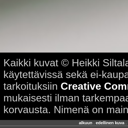
Kaikki kuvat © Heikki Siltal
käytettävissä sekä ei-kaupall
tarkoituksiin
Creative Com
mukaisesti ilman tarkempaa 
korvausta. Nimenä on main
alkuun
.
edellinen kuva
.