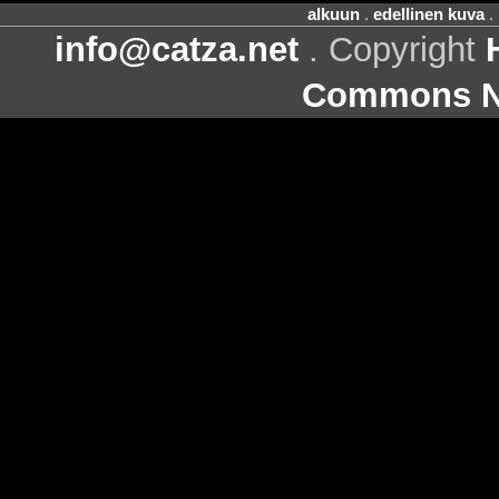
alkuun
.
edellinen kuva
.
info@catza.net
. Copyright
Commons Ni