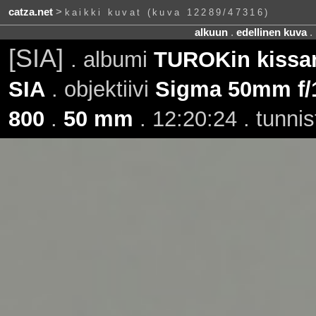
catza.net
>
kaikki kuvat (kuva 12289/47316)
alkuun
.
edellinen kuva
.
[SIA]
. albumi
TUROKin kissan
SIA
. objektiivi
Sigma 50mm f/
800
.
50 mm
. 12:20:24 . tunni