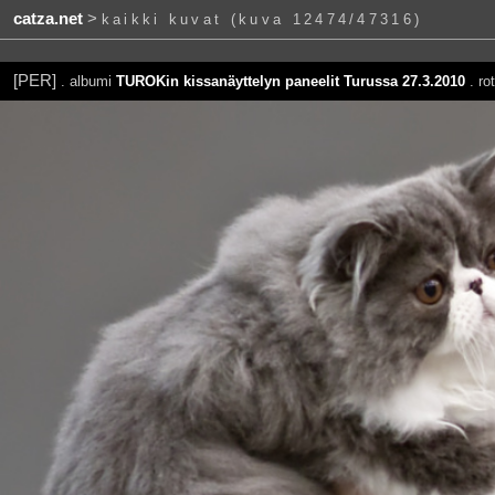
catza.net
>
kaikki kuvat (kuva 12474/47316)
[PER]
. albumi
TUROKin kissanäyttelyn paneelit Turussa 27.3.2010
. ro