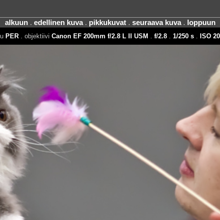
alkuun
.
edellinen kuva
.
pikkukuvat
.
seuraava kuva
.
loppuun
tu
PER
. objektiivi
Canon EF 200mm f/2.8 L II USM
.
f/2.8
.
1/250 s
.
ISO 20