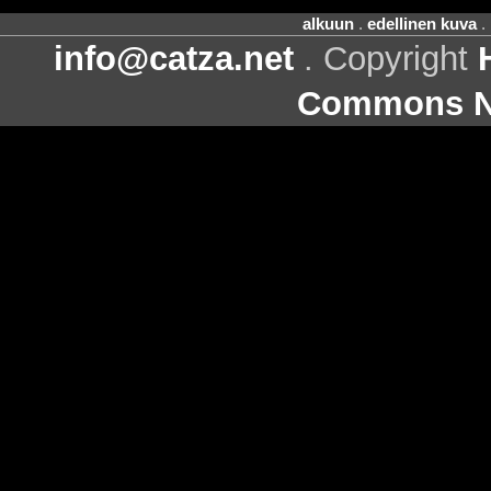
alkuun
.
edellinen kuva
.
info@catza.net
. Copyright
Commons Ni