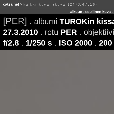
catza.net
>
kaikki kuvat (kuva 12473/47316)
alkuun
.
edellinen kuva
.
[PER]
. albumi
TUROKin kissa
27.3.2010
. rotu
PER
. objektiiv
f/2.8
.
1/250 s
.
ISO 2000
.
200