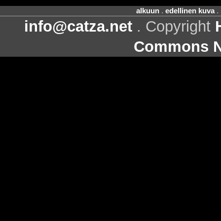
alkuun
.
edellinen kuva
.
info@catza.net
. Copyright
Commons Ni