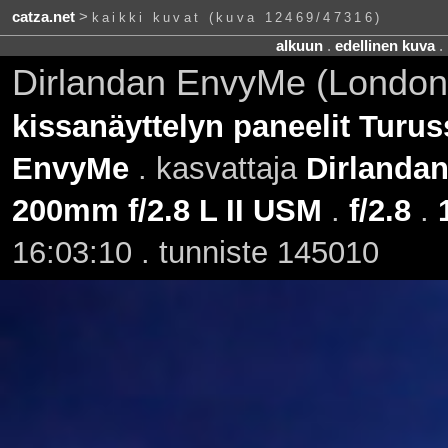
catza.net
>
kaikki kuvat (kuva 12469/47316)
alkuun
.
edellinen kuva
.
Dirlandan EnvyMe (London
kissanäyttelyn paneelit Turus
EnvyMe
. kasvattaja
Dirlanda
200mm f/2.8 L II USM
.
f/2.8
.
16:03:10 . tunniste 145010