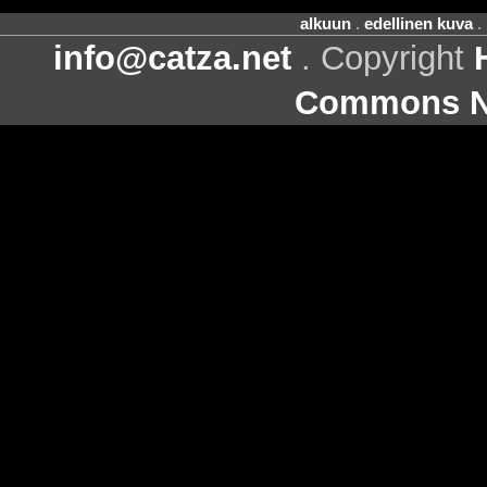
alkuun
.
edellinen kuva
.
info@catza.net
. Copyright
Commons Ni