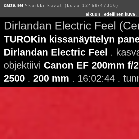
catza.net
>
kaikki kuvat (kuva 12468/47316)
alkuun
.
edellinen kuva
.
Dirlandan Electric Feel (C
TUROKin kissanäyttelyn panee
Dirlandan Electric Feel
. kasv
objektiivi
Canon EF 200mm f/2.
2500
.
200 mm
. 16:02:44 . tun