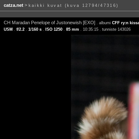
catza.net
>
kaikki kuvat (kuva 12794/47316)
CH Maradan Penelope of Justonewish [EXO]
. albumi
CFF ry:n kissa
USM
.
f/2.2
.
1/160 s
.
ISO 1250
.
85 mm
. 10:35:15 . tunniste 143026