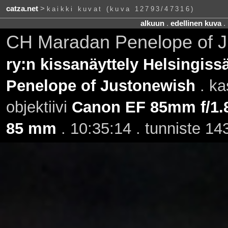
catza.net
>
kaikki kuvat (kuva 12793/47316)
alkuun
.
edellinen kuva
.
CH Maradan Penelope of 
ry:n kissanäyttely Helsingiss
Penelope of Justonewish
. ka
objektiivi
Canon EF 85mm f/1
85 mm
. 10:35:14 . tunniste 1