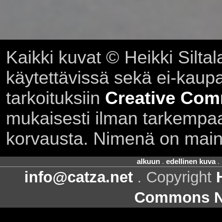
Kaikki kuvat © Heikki Siltal
käytettävissä sekä ei-kaupall
tarkoituksiin
Creative Com
mukaisesti ilman tarkempaa 
korvausta. Nimenä on main
alkuun
.
edellinen kuva
.
info@catza.net
. Copyright
Commons Ni