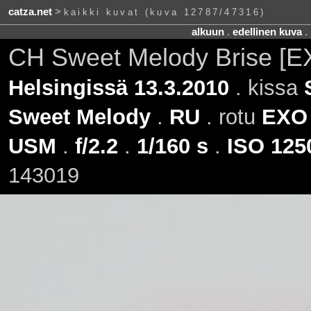
catza.net
>
kaikki kuvat (kuva 12787/47316)
alkuun
.
edellinen kuva
.
CH Sweet Melody Brise [
Helsingissä 13.3.2010
. kissa
Sweet Melody
.
RU
. rotu
EXO
USM
.
f/2.2
.
1/160 s
.
ISO 125
143019