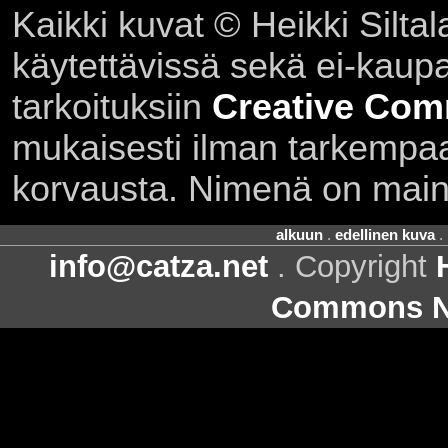
Kaikki kuvat © Heikki Siltal
käytettävissä sekä ei-kaupall
tarkoituksiin
Creative Com
mukaisesti ilman tarkempaa 
korvausta. Nimenä on main
alkuun
.
edellinen kuva
.
info@catza.net
. Copyright
Commons Ni