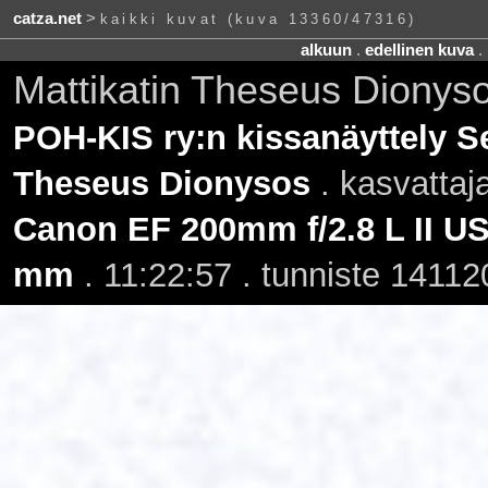
catza.net
>
kaikki kuvat (kuva 13360/47316)
alkuun
.
edellinen kuva
.
Mattikatin Theseus Dionys
POH-KIS ry:n kissanäyttely Se
Theseus Dionysos
. kasvattaj
Canon EF 200mm f/2.8 L II U
mm
. 11:22:57 . tunniste 14112