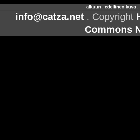
alkuun
.
edellinen kuva
.
info@catza.net
. Copyright
Commons Ni