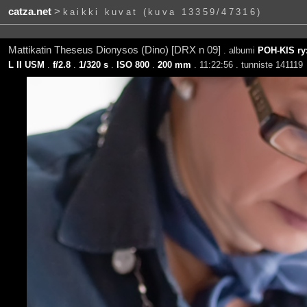
catza.net
>
kaikki kuvat (kuva 13359/47316)
Mattikatin Theseus Dionysos (Dino) [DRX n 09]
. albumi
POH-KIS ry:
L II USM
.
f/2.8
.
1/320 s
.
ISO 800
.
200 mm
. 11:22:56 . tunniste 141119