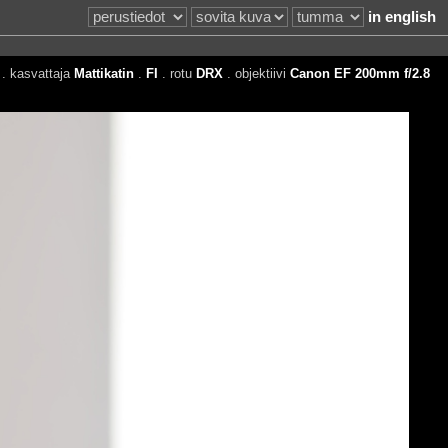
in english
. kasvattaja
Mattikatin
.
FI
. rotu
DRX
. objektiivi
Canon EF 200mm f/2.8