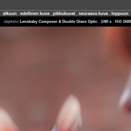
alkuun
.
edellinen kuva
.
pikkukuvat
.
seuraava kuva
.
loppuun
P
. objektiivi
Lensbaby Composer & Double Glass Optic
.
1/80 s
.
ISO 1600