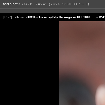
catza.net
>
kaikki kuvat (kuva 13608/47316)
[DSP]
. albumi
SUROKin kissanäyttely Helsingissä 10.1.2010
. rotu
DS