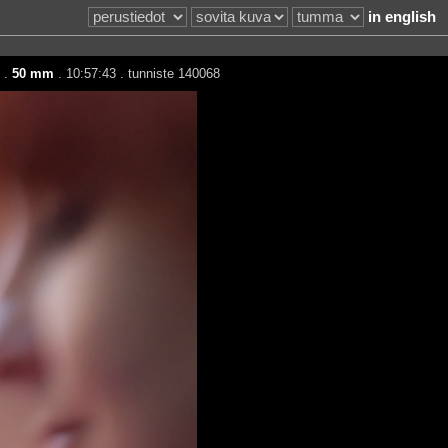
in english
.
50 mm
. 10:57:43 . tunniste 140068