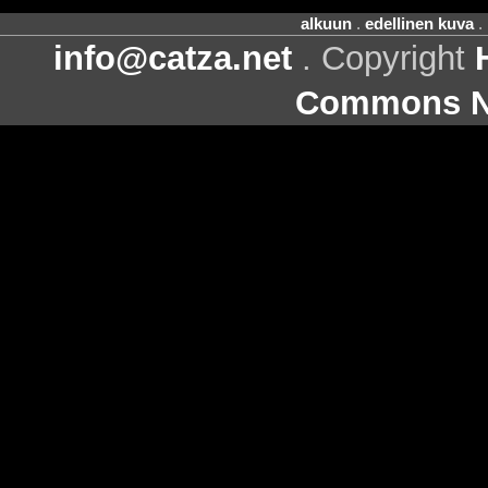
alkuun
.
edellinen kuva
.
info@catza.net
. Copyright
Commons Ni