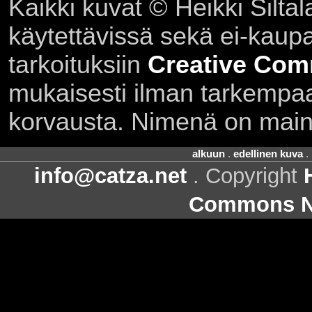
Kaikki kuvat © Heikki Siltal
käytettävissä sekä ei-kaupall
tarkoituksiin
Creative Com
mukaisesti ilman tarkempaa 
korvausta. Nimenä on main
alkuun
.
edellinen kuva
.
info@catza.net
. Copyright
Commons Ni