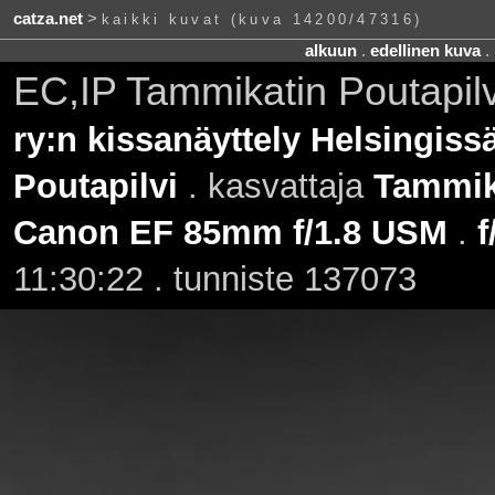
catza.net
>
kaikki kuvat (kuva 14200/47316)
alkuun
.
edellinen kuva
.
EC,IP Tammikatin Poutapil
ry:n kissanäyttely Helsingiss
Poutapilvi
. kasvattaja
Tammik
Canon EF 85mm f/1.8 USM
.
f
11:30:22 . tunniste 137073