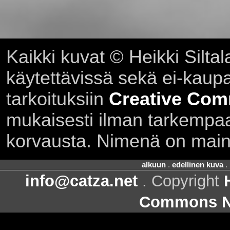
Kaikki kuvat © Heikki Siltal
käytettävissä sekä ei-kaupall
tarkoituksiin
Creative Com
mukaisesti ilman tarkempaa 
korvausta. Nimenä on main
alkuun
.
edellinen kuva
.
info@catza.net
. Copyright
Commons Ni