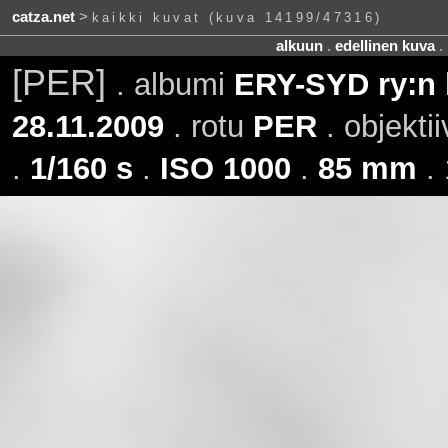
catza.net
>
kaikki kuvat (kuva 14199/47316)
alkuun
.
edellinen kuva
.
[PER]
. albumi
ERY-SYD ry:n 
28.11.2009
. rotu
PER
. objektii
.
1/160 s
.
ISO 1000
.
85 mm
. 