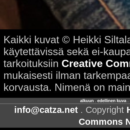
Kaikki kuvat © Heikki Siltal
käytettävissä sekä ei-kaupall
tarkoituksiin
Creative Com
mukaisesti ilman tarkempaa 
korvausta. Nimenä on main
alkuun
.
edellinen kuva
.
info@catza.net
. Copyright
Commons Ni