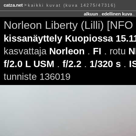
catza.net
>
kaikki kuvat (kuva 14275/47316)
alkuun
.
edellinen kuva
.
Norleon Liberty (Lilli) [NFO
kissanäyttely Kuopiossa 15.1
kasvattaja
Norleon
.
FI
. rotu
N
f/2.0 L USM
.
f/2.2
.
1/320 s
.
I
tunniste 136019