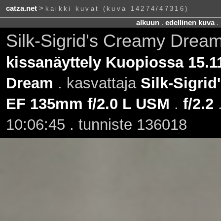
catza.net
>
kaikki kuvat (kuva 14274/47316)
alkuun
.
edellinen kuva
.
Silk-Sigrid's Creamy Drea
kissanäyttely Kuopiossa 15.1
Dream
. kasvattaja
Silk-Sigrid
EF 135mm f/2.0 L USM
.
f/2.2
10:06:45 . tunniste 136018