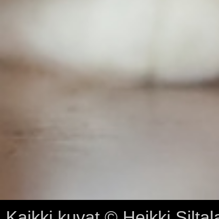
Kaikki kuvat © Heikki Siltal