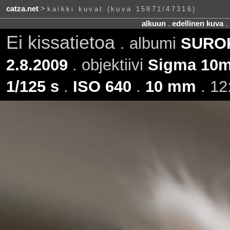
catza.net
>
kaikki kuvat (kuva 15871/47316)
alkuun
.
edellinen kuva
.
Ei kissatietoa
. albumi
SUROKi
2.8.2009
. objektiivi
Sigma 10m
1/125 s
.
ISO 640
.
10 mm
. 12