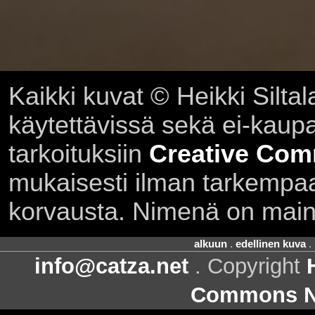
Kaikki kuvat © Heikki Siltal
käytettävissä sekä ei-kaupall
tarkoituksiin
Creative Com
mukaisesti ilman tarkempaa 
korvausta. Nimenä on main
alkuun
.
edellinen kuva
.
info@catza.net
. Copyright
Commons Ni