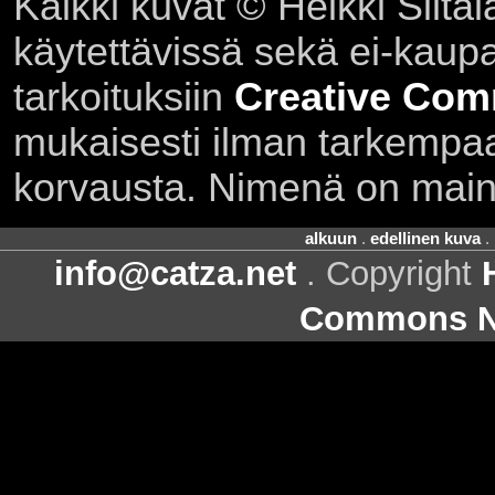
Kaikki kuvat © Heikki Siltal
käytettävissä sekä ei-kaupall
tarkoituksiin
Creative Com
mukaisesti ilman tarkempaa 
korvausta. Nimenä on main
alkuun
.
edellinen kuva
.
info@catza.net
. Copyright
Commons Ni