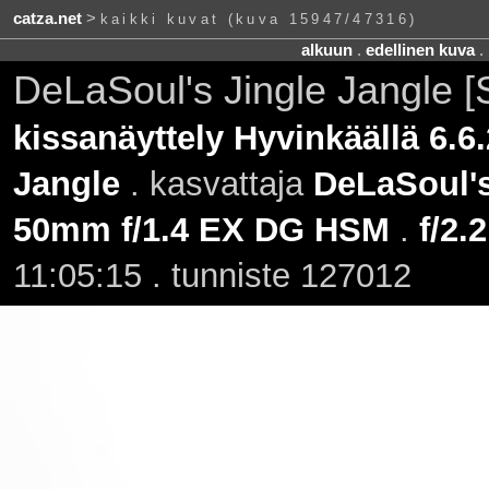
catza.net
>
kaikki kuvat (kuva 15947/47316)
alkuun
.
edellinen kuva
.
DeLaSoul's Jingle Jangle [
kissanäyttely Hyvinkäällä 6.6
Jangle
. kasvattaja
DeLaSoul'
50mm f/1.4 EX DG HSM
.
f/2.2
11:05:15 . tunniste 127012