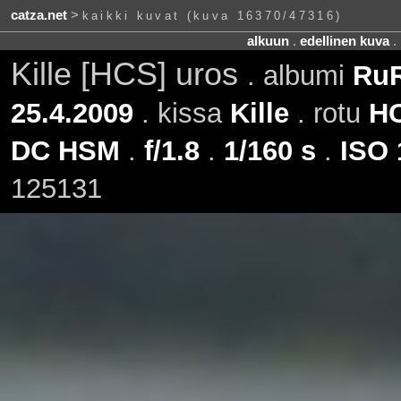
catza.net
>
kaikki kuvat (kuva 16370/47316)
alkuun
.
edellinen kuva
.
Kille [HCS] uros
. albumi
RuR
25.4.2009
. kissa
Kille
. rotu
H
DC HSM
.
f/1.8
.
1/160 s
.
ISO 
125131