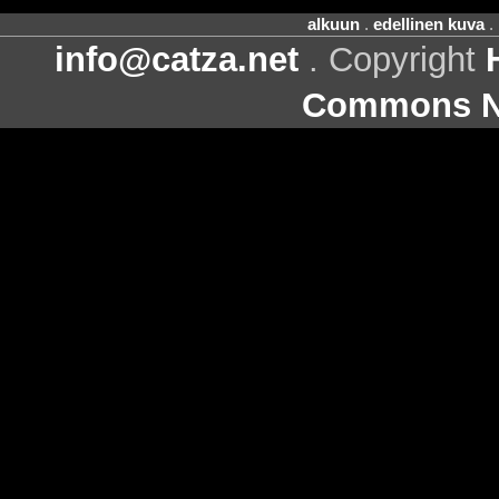
alkuun
.
edellinen kuva
.
info@catza.net
. Copyright
Commons Ni