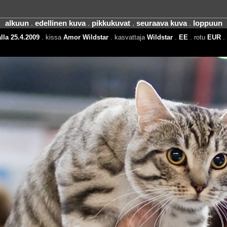
alkuun
.
edellinen kuva
.
pikkukuvat
.
seuraava kuva
.
loppuun
lla 25.4.2009
. kissa
Amor Wildstar
. kasvattaja
Wildstar
.
EE
. rotu
EUR
. 