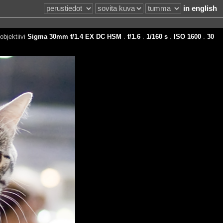
in english
objektiivi
Sigma 30mm f/1.4 EX DC HSM
.
f/1.6
.
1/160 s
.
ISO 1600
.
30