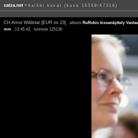
catza.net
>
kaikki kuvat (kuva 16369/47316)
CH Amor Wildstar [EUR ns 23]
. albumi
RuRokin kissanäyttely Vantaa
mm
. 13:45:42 . tunniste 125130