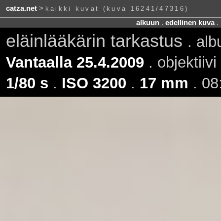
catza.net
>
kaikki kuvat (kuva 16241/47316)
alkuun
.
edellinen kuva
.
eläinlääkärin tarkastus
. al
Vantaalla 25.4.2009
. objektiivi
1/80 s
.
ISO 3200
.
17 mm
. 08