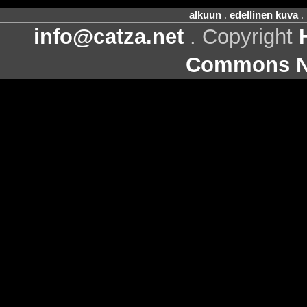
alkuun
.
edellinen kuva
.
info@catza.net
. Copyright
Commons Ni