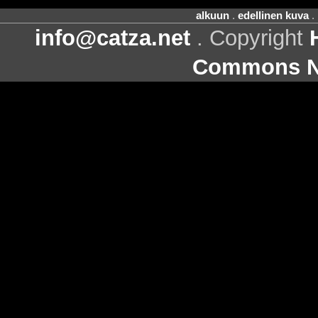
alkuun
.
edellinen kuva
.
info@catza.net
. Copyright
Commons Ni