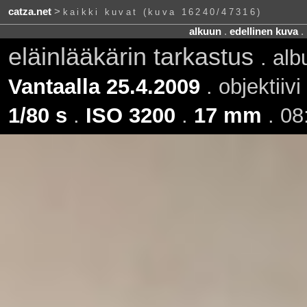
catza.net
>
kaikki kuvat (kuva 16240/47316)
alkuun
.
edellinen kuva
.
eläinlääkärin tarkastus
. al
Vantaalla 25.4.2009
. objektiivi
1/80 s
.
ISO 3200
.
17 mm
. 08