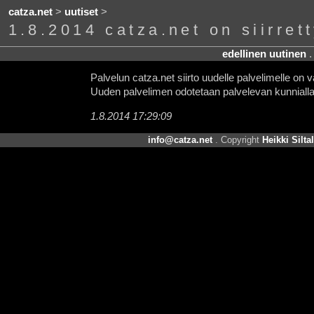
catza.net
>
uutiset
>
1.8.2014 catza.net on siirret
edellinen uutinen
Palvelun catza.net siirto uudelle palvelimelle on 
Uuden palvelimen odotetaan palvelevan kunnialla
1.8.2014 17:29:09
info@catza.net
. Copyright
Heikki Silta