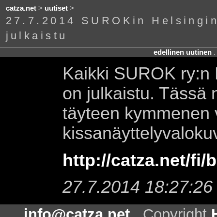
catza.net
>
uutiset
>
27.7.2014 SUROKin Helsingin
julkaistu
edellinen uutinen
Kaikki SUROK ry:n H
on julkaistu. Tässä n
täyteen kymmenen 
kissanäyttelyvaloku
http://catza.net/fi
27.7.2014 18:27:26
info@catza.net
. Copyright