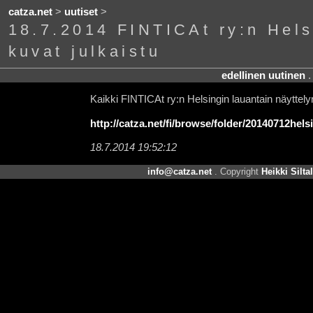
catza.net
>
uutiset
>
18.7.2014 FINTICAt ry:n Hels
kuvat julkaistu
edellinen uutinen
Kaikki FINTICAt ry:n Helsingin lauantain näyttelyn
http://catza.net/fi/browse/folder/20140712helsi
18.7.2014 19:52:12
info@catza.net
. Copyright
Heikki Silta