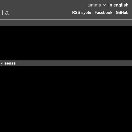
in english
via
RSS-syöte
.
Facebook
.
GitHub
-lisenssi