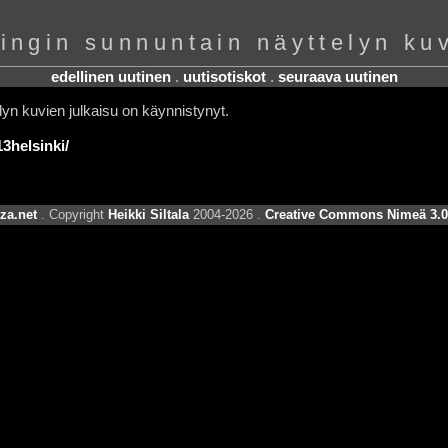
ingin sunnuntain näyttelyn ku
edellinen uutinen
.
uutisotiskot
.
seuraava uutinen
yn kuvien julkaisu on käynnistynyt.
13helsinki/
za.net
. Copyright
Heikki Siltala
2004-2026 .
Creative Commons Nimeä 3.0 