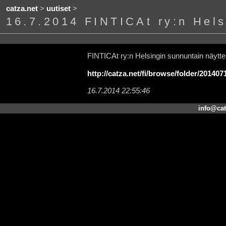
catza.net
>
uutiset
>
16.7.2014 FINTICAt ry:n Hels
FINTICAt ry:n Helsingin sunnuntain näyttel
http://catza.net/fi/browse/folder/201407
16.7.2014 22:55:46
info@cat