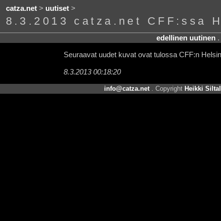
catza.net
>
uutiset
>
8.3.2013 catza.net CFF:ssa H
edellinen uutinen
Seuraavat uudet kuvat ovat tulossa CFF:n Helsing
8.3.2013 00:18:20
info@catza.net
. Copyright
Heikki Silta