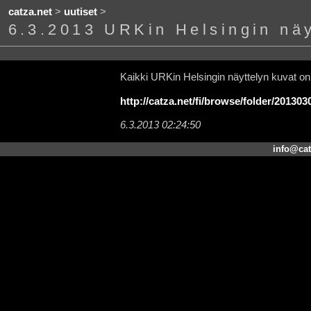
catza.net
>
uutiset
>
6.3.2013 URKin Helsingin näy
Kaikki URKin Helsingin näyttelyn kuvat on 
http://catza.net/fi/browse/folder/201303
6.3.2013 02:24:50
info@cat