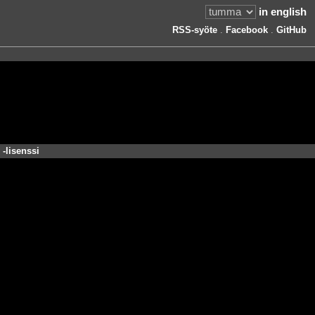
in english
RSS-syöte
.
Facebook
.
GitHub
-lisenssi