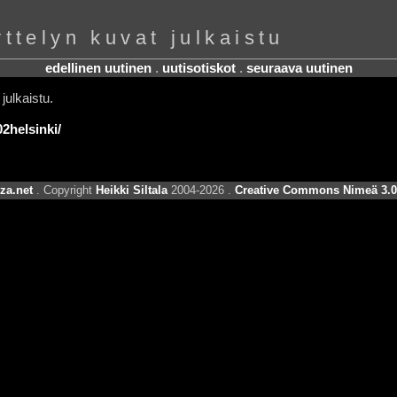
ttelyn kuvat julkaistu
edellinen uutinen
.
uutisotiskot
.
seuraava uutinen
julkaistu.
02helsinki/
za.net
. Copyright
Heikki Siltala
2004-2026 .
Creative Commons Nimeä 3.0 