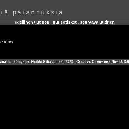
niä parannuksia
edellinen uutinen
.
uutisotiskot
.
seuraava uutinen
ne tänne.
za.net
. Copyright
Heikki Siltala
2004-2026 .
Creative Commons Nimeä 3.0 