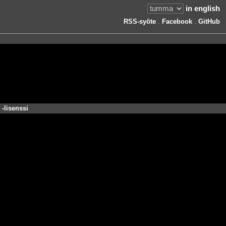
in english
RSS-syöte
.
Facebook
.
GitHub
-lisenssi