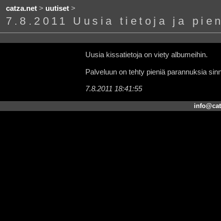
catza.net
>
uutiset
>
7.8.2011 Uusia tietoja ja pie
Uusia kissatietoja on viety albumeihin.
Palveluun on tehty pieniä parannuksia sin
7.8.2011 18:41:55
info@cat