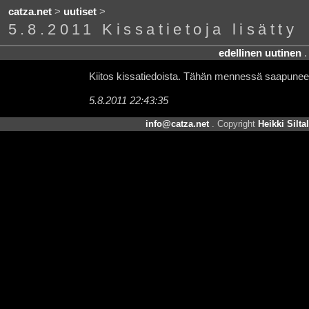
catza.net
>
uutiset
>
5.8.2011 Kissatietoja lisätty
edellinen uutinen
Kiitos kissatiedoista. Tähän mennessä saapuneet 
5.8.2011 22:43:35
info@catza.net
. Copyright
Heikki Silta