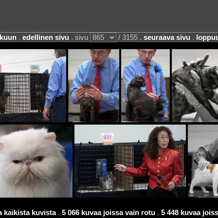
lkuun
.
edellinen sivu
. sivu
/ 3155 .
seuraava sivu
.
loppu
 kaikista kuvista
.
5 066 kuvaa joissa vain rotu
.
5 448 kuvaa joissa