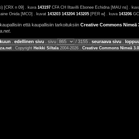
) [CRX n 09] . kuva
143197
CFA CH Iltavilli Ebonee Echidna [MAU ns] . kuv
aine Onida [MCO] . kuvat
143203
143204
143205
[PER w] . kuva
143206
GC,
aupallisiin että kaupallisiin tarkoituksiin
Creative Commons Nimeä 3.
a.net
.
lkuun
.
edellinen sivu
. sivu
/ 3155 .
seuraava sivu
.
loppu
za.net
. Copyright
Heikki Siltala
2004-2026 .
Creative Commons Nimeä 3.0 