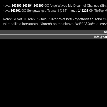
kuvat
143193
143194
143195
GC AngelWaves My Dream of Changes (Sintti
kuva
143201
GC Songgwangsa Tsunami [JBT] . kuva
143202
CH TipTop M
Kaikki kuvat © Heikki Siltala. Kuvat ovat heti käytettävissä sekä ei-k
tai rahallista korvausta. Nimenä on mainittava
Heikki Siltala
tai
catz
a
info@cat