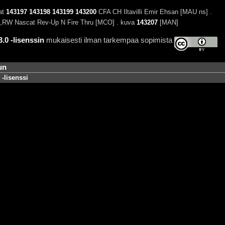
at
143197
143198
143199
143200
CFA CH Iltavilli Emir Ehsan [MAU ns] .
RW Nascat Rev-Up N Fire Thru [MCO] . kuva
143207
[MAN]
0 -lisenssin
mukaisesti ilman tarkempaa sopimista
un
-lisenssi