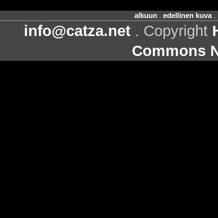
alkuun
.
edellinen kuva
.
info@catza.net
. Copyright
Commons Ni