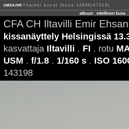
catza.net
>
kaikki kuvat (kuva 12966/47316)
alkuun
.
edellinen kuva
.
CFA CH Iltavilli Emir Ehsa
kissanäyttely Helsingissä 13.
kasvattaja
Iltavilli
.
FI
. rotu
M
USM
.
f/1.8
.
1/160 s
.
ISO 160
143198