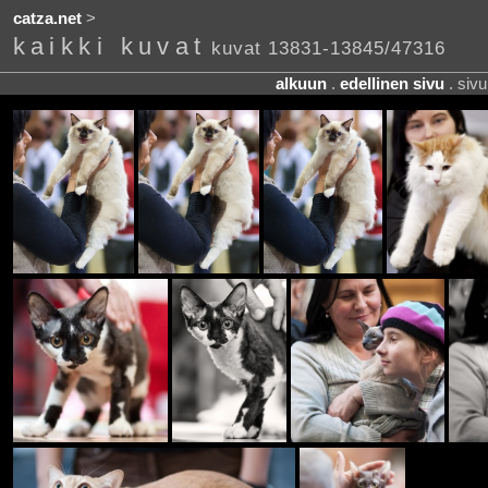
catza.net
>
kaikki kuvat
kuvat 13831-13845/47316
alkuun
.
edellinen sivu
. siv