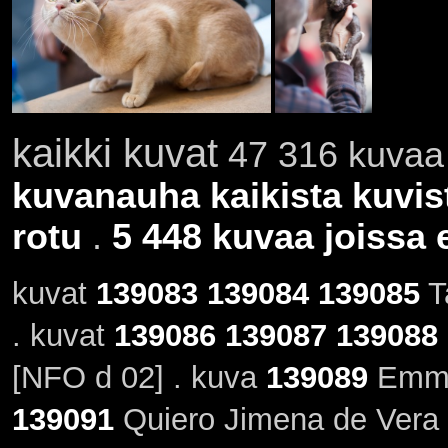
kaikki kuvat
47 316 kuvaa 
kuvanauha kaikista kuvis
rotu
.
5 448 kuvaa joissa e
kuvat
139083
139084
139085
T
. kuvat
139086
139087
139088
[NFO d 02] . kuva
139089
Emma
139091
Quiero Jimena de Vera 