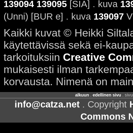
139094
139095
[SIA] . kuva
13
(Unni) [BUR e] . kuva
139097
Vi
Kaikki kuvat © Heikki Siltal
käytettävissä sekä ei-kaupall
tarkoituksiin
Creative Com
mukaisesti ilman tarkempaa 
korvausta. Nimenä on main
alkuun
.
edellinen sivu
. siv
info@catza.net
. Copyright
Commons Ni