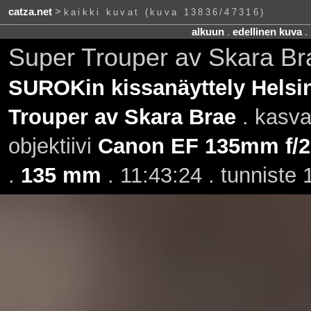
catza.net
>
kaikki kuvat (kuva 13836/47316)
alkuun
.
edellinen kuva
.
Super Trouper av Skara B
SUROKin kissanäyttely Helsin
Trouper av Skara Brae
. kasva
objektiivi
Canon EF 135mm f/2
.
135 mm
. 11:43:24 . tunniste