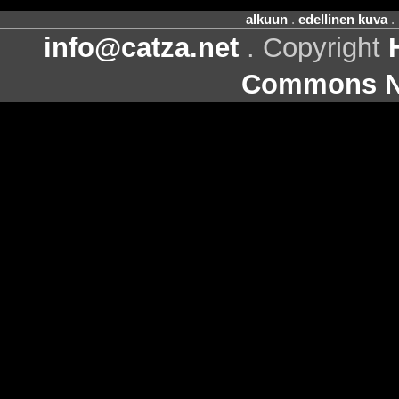
alkuun
.
edellinen kuva
.
info@catza.net
. Copyright
Commons Ni