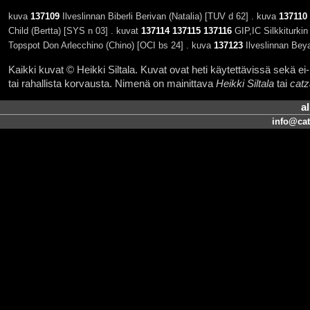
kuva
137109
Ilveslinnan Biberli Berivan (Natalia) [TUV d 62] . kuva
137110
Child (Bertta) [SYS n 03] . kuvat
137114
137115
137116
GIP,IC Silkkiturkin
Topspot Don Arlecchino (Chino) [OCI bs 24] . kuva
137123
Ilveslinnan Beyaz
Kaikki kuvat © Heikki Siltala. Kuvat ovat heti käytettävissä sekä ei-k
tai rahallista korvausta. Nimenä on mainittava
Heikki Siltala
tai
catz
a
info@cat