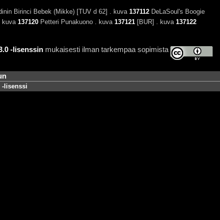
nin Birinci Bebek (Mikke) [TUV d 62] . kuva
137112
DeLaSoul's Boogie
. kuva
137120
Petteri Punakuono . kuva
137121
[BUR] . kuva
137122
0 -lisenssin
mukaisesti ilman tarkempaa sopimista
un
-lisenssi