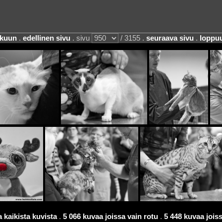
lkuun
.
edellinen sivu
. sivu
/ 3155 .
seuraava sivu
.
loppu
 kaikista kuvista
.
5 066 kuvaa joissa vain rotu
.
5 448 kuvaa joissa