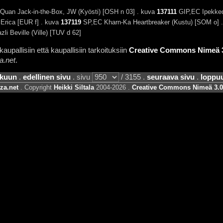
Quan Jack-in-the-Box, JW (Kyösti) [OSH n 03] . kuva
137111
GIP,EC Ipekkedi
 Erica [EUR f] . kuva
137119
SP,EC Kharn-Ka Heartbreaker (Kustu) [SOM o] 
li Beville (Ville) [TUV d 62]
aupallisiin että kaupallisiin tarkoituksiin
Creative Commons Nimeä 3.
a.net
.
lkuun
.
edellinen sivu
. sivu
/ 3155 .
seuraava sivu
.
loppu
za.net
. Copyright
Heikki Siltala
2004-2026 .
Creative Commons Nimeä 3.0 