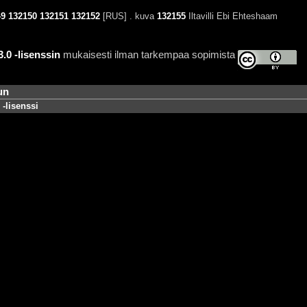
49
132150
132151
132152
[RUS] . kuva
132155
Iltavilli Ebi Ehteshaam
0 -lisenssin
mukaisesti ilman tarkempaa sopimista
un
-lisenssi