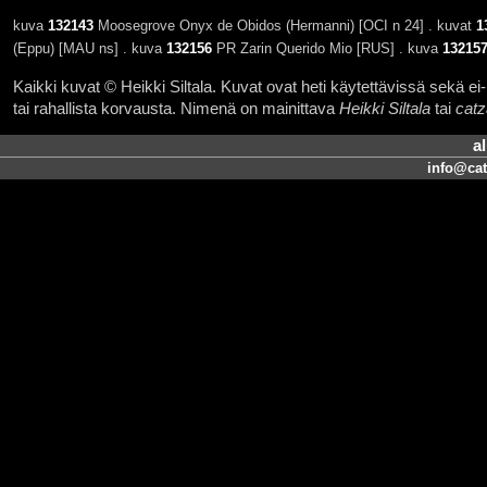
kuva
132143
Moosegrove Onyx de Obidos (Hermanni) [OCI n 24] . kuvat
1
(Eppu) [MAU ns] . kuva
132156
PR Zarin Querido Mio [RUS] . kuva
13215
Kaikki kuvat © Heikki Siltala. Kuvat ovat heti käytettävissä sekä ei-k
tai rahallista korvausta. Nimenä on mainittava
Heikki Siltala
tai
catz
a
info@cat