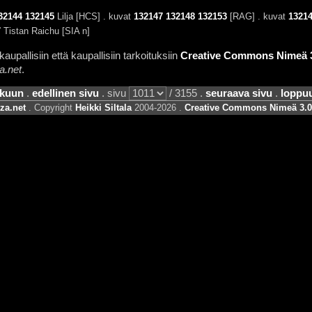
32144
132145
Lilja [HCS] . kuvat
132147
132148
132153
[RAG] . kuvat
1321
7
Tistan Raichu [SIA n]
aupallisiin että kaupallisiin tarkoituksiin
Creative Commons Nimeä 3.
a.net
.
lkuun
.
edellinen sivu
. sivu
/ 3155 .
seuraava sivu
.
loppu
za.net
. Copyright
Heikki Siltala
2004-2026 .
Creative Commons Nimeä 3.0 