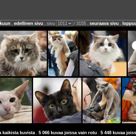
lkuun
.
edellinen sivu
. sivu
/ 3155 .
seuraava sivu
.
loppu
 kaikista kuvista
.
5 066 kuvaa joissa vain rotu
.
5 448 kuvaa joissa