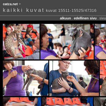
catza.net
>
kaikki kuvat
kuvat 15511-15525/47316
alkuun
.
edellinen sivu
. siv