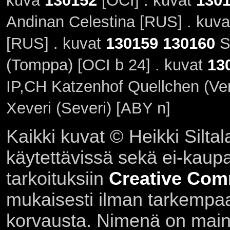
kuva
130152
[OCI] . kuvat
130
Andinan Celestina [RUS] . kuv
[RUS] . kuvat
130159
130160
S
(Tomppa) [OCI b 24] . kuvat
13
IP,CH Katzenhof Quellchen (Ve
Xeveri (Severi) [ABY n]
Kaikki kuvat © Heikki Siltal
käytettävissä sekä ei-kaupall
tarkoituksiin
Creative Com
mukaisesti ilman tarkempaa 
korvausta. Nimenä on main