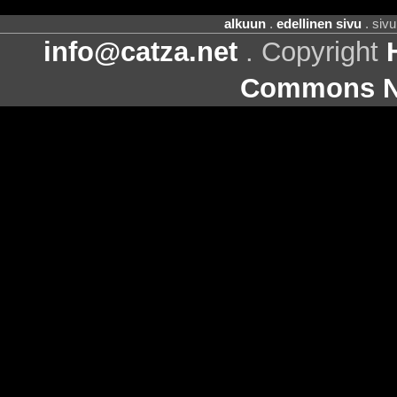
alkuun
.
edellinen sivu
. siv
info@catza.net
. Copyright
Commons Ni