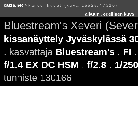
catza.net
>
kaikki kuvat (kuva 15525/47316)
alkuun
.
edellinen kuva
.
Bluestream's Xeveri (Sever
kissanäyttely Jyväskylässä 3
. kasvattaja
Bluestream's
.
FI
.
f/1.4 EX DC HSM
.
f/2.8
.
1/250
tunniste 130166