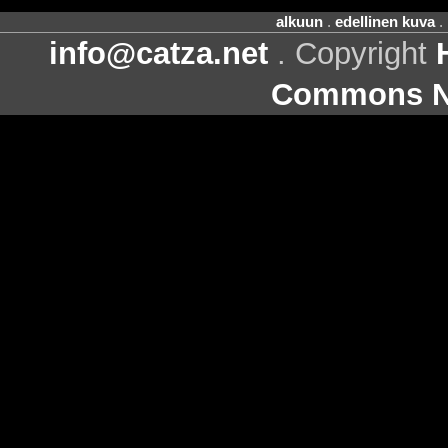
alkuun
.
edellinen kuva
.
info@catza.net
. Copyright
Commons Ni