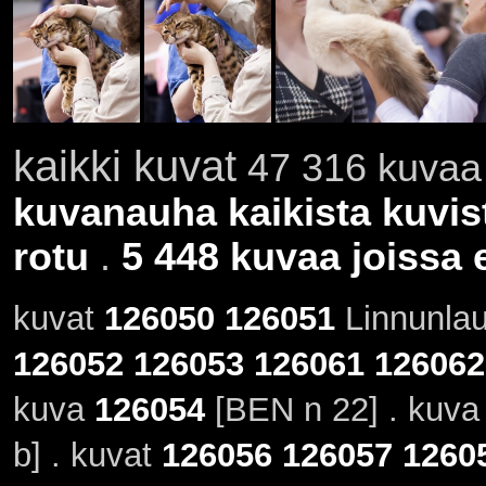
kaikki kuvat
47 316 kuvaa 
kuvanauha kaikista kuvis
rotu
.
5 448 kuvaa joissa e
kuvat
126050
126051
Linnunlau
126052
126053
126061
126062
kuva
126054
[BEN n 22] . kuv
b] . kuvat
126056
126057
1260