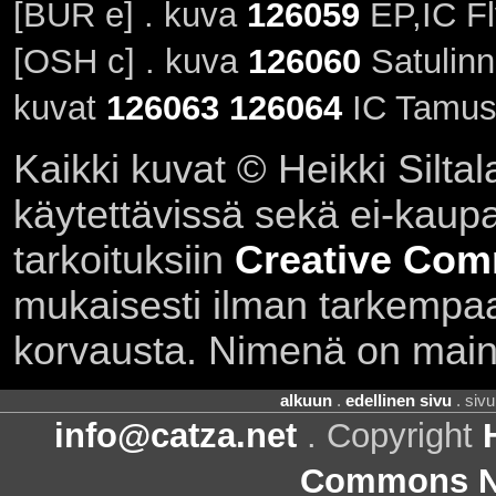
[BUR e] . kuva
126059
EP,IC F
[OSH c] . kuva
126060
Satulinn
kuvat
126063
126064
IC Tamus 
Kaikki kuvat © Heikki Siltal
käytettävissä sekä ei-kaupall
tarkoituksiin
Creative Com
mukaisesti ilman tarkempaa 
korvausta. Nimenä on main
alkuun
.
edellinen sivu
. siv
info@catza.net
. Copyright
Commons Ni