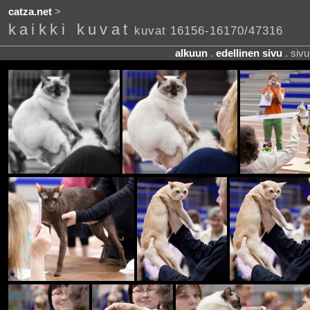
catza.net
>
kaikki kuvat
kuvat 16156-16170/47316
alkuun
.
edellinen sivu
. siv