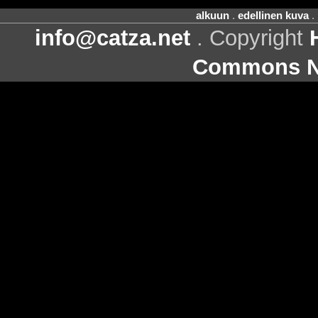
alkuun
.
edellinen kuva
.
info@catza.net
. Copyright
Commons Ni