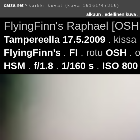
catza.net
>
kaikki kuvat (kuva 16161/47316)
alkuun
.
edellinen kuva
.
FlyingFinn's Raphael [OSH
Tampereella 17.5.2009
. kissa
FlyingFinn's
.
FI
. rotu
OSH
. o
HSM
.
f/1.8
.
1/160 s
.
ISO 800