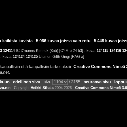
 kaikista kuvista
.
5 066 kuvaa joissa vain rotu
.
5 448 kuvaa joissa
3
124114
IC D'manns Kimrick (Kidi) [CYM e 24 53] . kuvat
124115
124116
12
 . kuvat
124124
124125
Utuinen Giltti Gingi [RAG a]
aupallisiin että kaupallisiin tarkoituksiin
Creative Commons Nimeä 3.
a.net
.
lkuun
.
edellinen sivu
. sivu
/ 3155 .
seuraava sivu
.
loppu
za.net
. Copyright
Heikki Siltala
2004-2026 .
Creative Commons Nimeä 3.0 