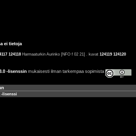
 ei tietoja
4117
124118
Harmaaturkin Aurinko [NFO f 02 21] . kuvat
124119
124120
0 -lisenssin
mukaisesti ilman tarkempaa sopimista
un
-lisenssi