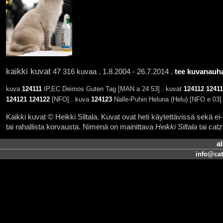
kaikki kuvat
47 316 kuvaa . 1.8.2004 - 26.7.2014 .
tee kuvanauha
kuva
124111
IP,EC Deimos Guten Tag [MAN a 24 53] . kuvat
124112
12411
124121
124122
[NFO] . kuva
124123
Nalle-Puhin Heluna (Helu) [NFO e 03]
Kaikki kuvat © Heikki Siltala. Kuvat ovat heti käytettävissä sekä ei-k
tai rahallista korvausta. Nimenä on mainittava
Heikki Siltala
tai
catz
a
info@cat