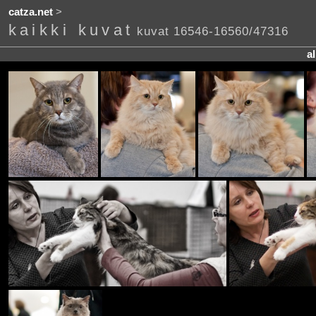
catza.net
>
kaikki kuvat
kuvat 16546-16560/47316
a