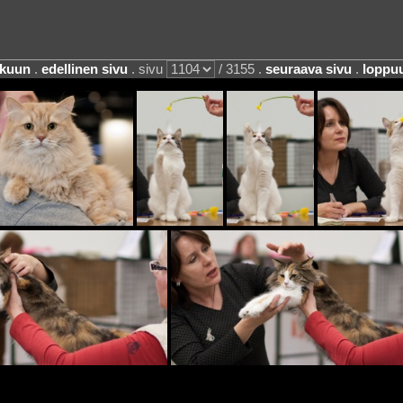
lkuun
.
edellinen sivu
. sivu
/ 3155 .
seuraava sivu
.
loppu