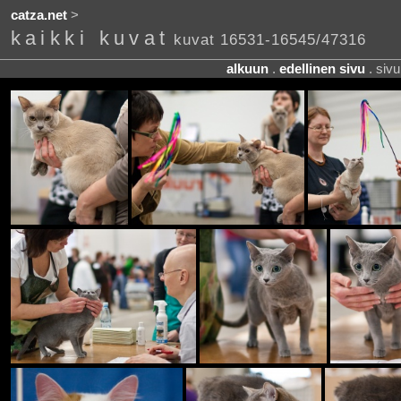
catza.net
>
kaikki kuvat
kuvat 16531-16545/47316
alkuun
.
edellinen sivu
. siv