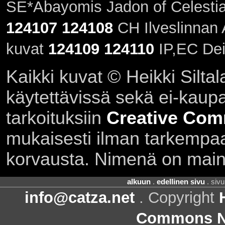
SE*Abayomis Jadon of Celestia
124107
124108
CH Ilveslinnan A
kuvat
124109
124110
IP,EC Dei
Kaikki kuvat © Heikki Siltal
käytettävissä sekä ei-kaupall
tarkoituksiin
Creative Com
mukaisesti ilman tarkempaa 
korvausta. Nimenä on main
alkuun
.
edellinen sivu
. siv
info@catza.net
. Copyright
Commons Ni