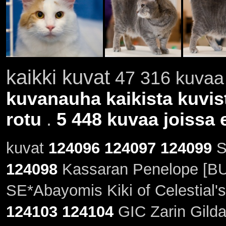
kaikki kuvat
47 316 kuvaa 
kuvanauha kaikista kuvis
rotu
.
5 448 kuvaa joissa e
kuvat
124096
124097
124099
S
124098
Kassaran Penelope [BU
SE*Abayomis Kiki of Celestial's
124103
124104
GIC Zarin Gild