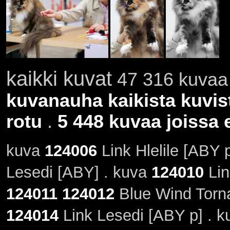
kaikki kuvat
47 316 kuvaa 
kuvanauha kaikista kuvis
rotu
.
5 448 kuvaa joissa e
kuva
124006
Link Hlelile [ABY 
Lesedi [ABY] . kuva
124010
Lin
124011
124012
Blue Wind Torn
124014
Link Lesedi [ABY p] . k