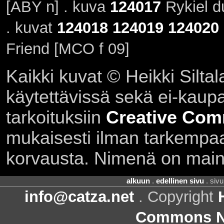
[ABY n] . kuva
124017
Rykiel d
. kuvat
124018
124019
124020
Friend [MCO f 09]
Kaikki kuvat © Heikki Siltal
käytettävissä sekä ei-kaupall
tarkoituksiin
Creative Com
mukaisesti ilman tarkempaa 
korvausta. Nimenä on main
alkuun
.
edellinen sivu
. siv
info@catza.net
. Copyright
Commons Ni