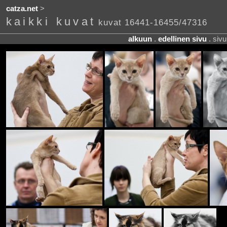
catza.net
>
kaikki kuvat
kuvat 16441-16455/47316
alkuun
.
edellinen sivu
. siv