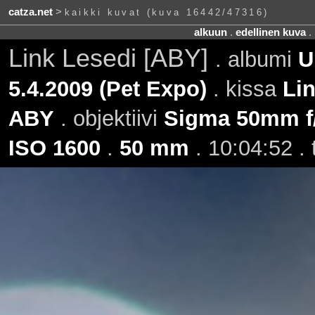
catza.net
>
kaikki kuvat (kuva 16442/47316)
alkuun
.
edellinen kuva
.
Link Lesedi [ABY]
. albumi
U
5.4.2009 (Pet Expo)
. kissa
Li
ABY
. objektiivi
Sigma 50mm f
ISO 1600
.
50 mm
. 10:04:52 .