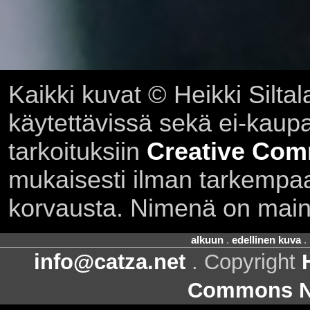
Kaikki kuvat © Heikki Siltal
käytettävissä sekä ei-kaupall
tarkoituksiin
Creative Com
mukaisesti ilman tarkempaa 
korvausta. Nimenä on main
alkuun
.
edellinen kuva
.
info@catza.net
. Copyright
Commons Ni