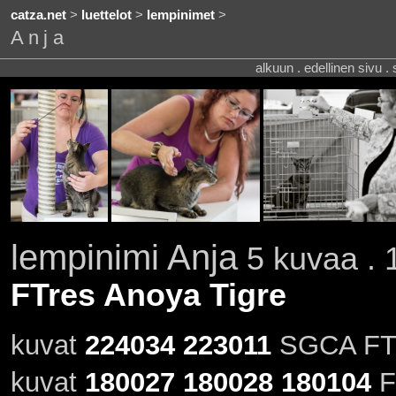
catza.net
>
luettelot
>
lempinimet
>
Anja
alkuun . edellinen sivu .
lempinimi Anja
5 kuvaa . 1
FTres Anoya Tigre
kuvat
224034
223011
SGCA FTre
kuvat
180027
180028
180104
F