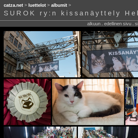
catza.net
>
luettelot
>
albumit
>
SUROK ry:n kissanäyttely He
alkuun . edellinen sivu . 