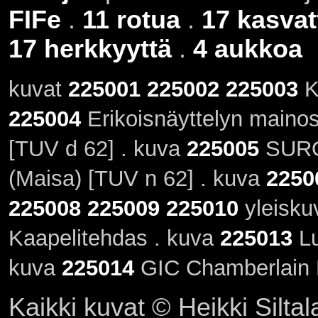
FIFe
.
11 rotua
.
17 kasvat
17 herkkyyttä
.
4 aukkoa
kuvat
225001
225002
225003
K
225004
Erikoisnäyttelyn maino
[TUV d 62] . kuva
225005
SURO
(Maisa) [TUV n 62] . kuva
2250
225008
225009
225010
yleisku
Kaapelitehdas . kuva
225013
Lu
kuva
225014
GIC Chamberlain H
Kaikki kuvat © Heikki Siltal