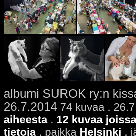
albumi SUROK ry:n kissa
26.7.2014
74 kuvaa . 26.7
aiheesta
.
12 kuvaa joissa
tietoja
. paikka
Helsinki
. j